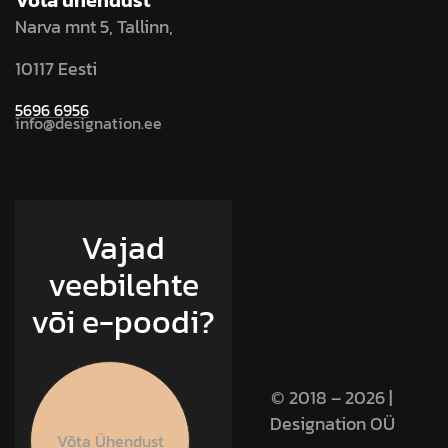
Võta ühendust
Narva mnt 5, Tallinn,
10117 Eesti
5696 6956
info@designation.ee
Vajad
veebilehte
või e-poodi?
© 2018 – 2026 |
Designation OÜ
Võta Ühendust