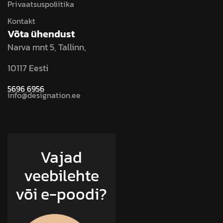
Privaatsuspoliitika
Kontakt
Võta ühendust
Narva mnt 5, Tallinn,
10117 Eesti
5696 6956
info@designation.ee
Vajad
veebilehte
või e-poodi?