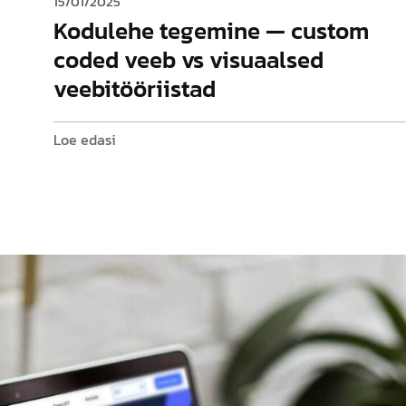
15/01/2025
Kodulehe tegemine — custom
coded veeb vs visuaalsed
veebitööriistad
Loe edasi