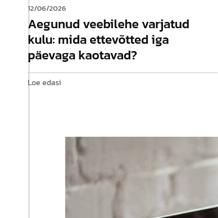
12/06/2026
Aegunud veebilehe varjatud
kulu: mida ettevõtted iga
päevaga kaotavad?
Loe edasi